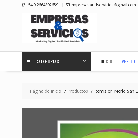
Saltar
+54 9 2664892659
empresasandservicios@gmail.com
contenido
CATEGORIAS
INICIO
VER TOD
Página de Inicio
Productos
Remis en Merlo San L