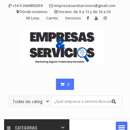
Saltar
+54 9 2664892659
empresasandservicios@gmail.com
contenido
Dónde estamos
Horario: de 9 a 13 y de 16 a 20
Mi Lista
Carrito
Servicios
0
CATEGORIAS