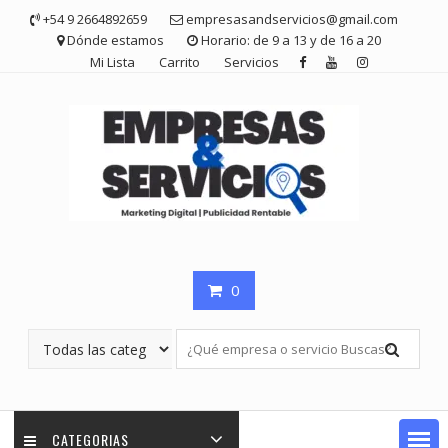
Saltar
+54 9 2664892659
empresasandservicios@gmail.com
contenido
Dónde estamos
Horario: de 9 a 13 y de 16 a 20
Mi Lista
Carrito
Servicios
0
CATEGORIAS