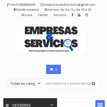
Saltar
+54 9 2664892659
empresasandservicios@gmail.com
contenido
Dónde estamos
Horario: de 9 a 13 y de 16 a 20
Mi Lista
Carrito
Servicios
0
CATEGORIAS