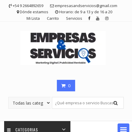
Saltar
+54 9 2664892659
empresasandservicios@gmail.com
contenido
Dónde estamos
Horario: de 9 a 13 y de 16 a 20
Mi Lista
Carrito
Servicios
0
CATEGORIAS