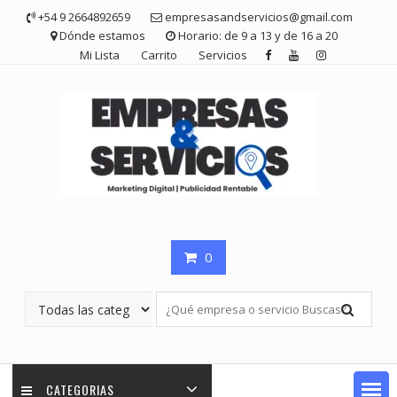
Saltar
+54 9 2664892659
empresasandservicios@gmail.com
contenido
Dónde estamos
Horario: de 9 a 13 y de 16 a 20
Mi Lista
Carrito
Servicios
0
CATEGORIAS