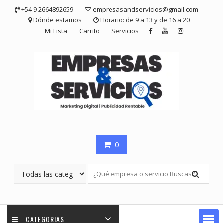
Saltar
+54 9 2664892659
empresasandservicios@gmail.com
contenido
Dónde estamos
Horario: de 9 a 13 y de 16 a 20
Mi Lista
Carrito
Servicios
0
CATEGORIAS