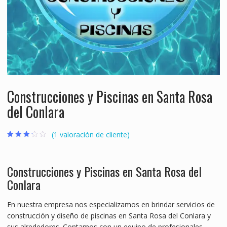
Construcciones y Piscinas en Santa Rosa
del Conlara
(
1
valoración de cliente)
Valorado
1
con
3.00
de 5 en
base a
Construcciones y Piscinas en Santa Rosa del
valoración
de un
Conlara
cliente
En nuestra empresa nos especializamos en brindar servicios de
construcción y diseño de piscinas en Santa Rosa del Conlara y
sus alrededores. Contamos con un equipo de profesionales