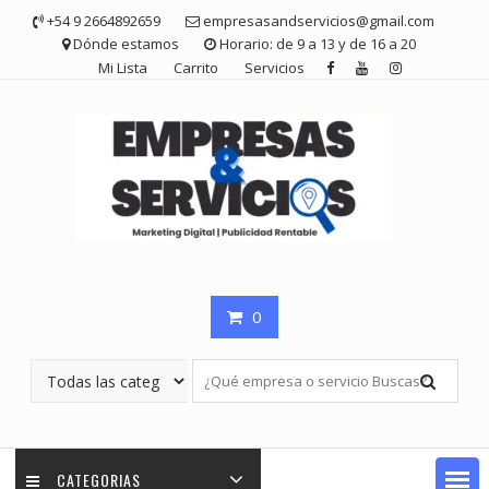
Saltar
+54 9 2664892659
empresasandservicios@gmail.com
contenido
Dónde estamos
Horario: de 9 a 13 y de 16 a 20
Mi Lista
Carrito
Servicios
0
CATEGORIAS