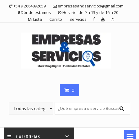
Saltar
+54 9 2664892659
empresasandservicios@gmail.com
contenido
Dónde estamos
Horario: de 9 a 13 y de 16 a 20
Mi Lista
Carrito
Servicios
0
CATEGORIAS