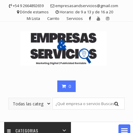
Saltar
+54 9 2664892659
empresasandservicios@gmail.com
contenido
Dónde estamos
Horario: de 9 a 13 y de 16 a 20
Mi Lista
Carrito
Servicios
0
CATEGORIAS