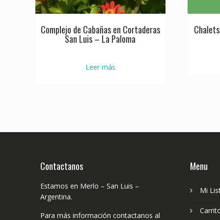
Complejo de Cabañas en Cortaderas
Chalets
San Luis – La Paloma
Leer más
Contactanos
Menu
Estamos en Merlo – San Luis –
Mi Lis
Argentina.
Carrit
Para más información contactanos al