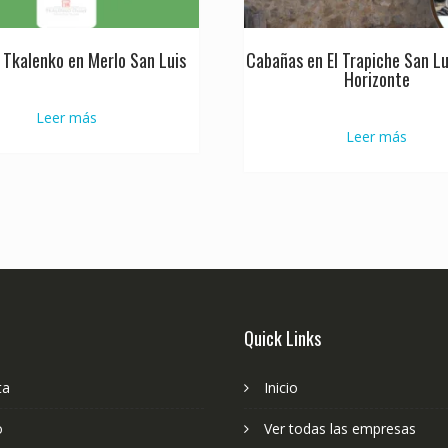
 Tkalenko en Merlo San Luis
Cabañas en El Trapiche San Lu
Horizonte
Leer más
Leer más
Quick Links
ta
Inicio
o
Ver todas las empresas