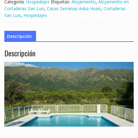
Categoría:
Hospedajes
Etiquetas:
Alojamiento
,
Alojamiento en
Cortaderas San Luis
,
Casas Serranas Anka Huasi
,
Cortaderas
San Luis
,
Hospedajes
Descripción
Descripción