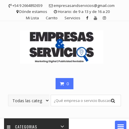
Saltar
+54 9 2664892659
empresasandservicios@gmail.com
contenido
Dónde estamos
Horario: de 9 a 13 y de 16 a 20
Mi Lista
Carrito
Servicios
0
CATEGORIAS