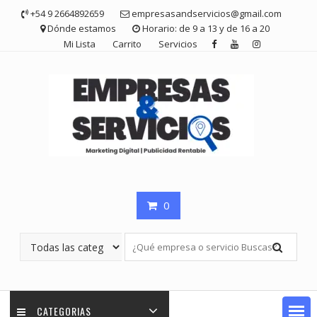
Saltar
+54 9 2664892659
empresasandservicios@gmail.com
contenido
Dónde estamos
Horario: de 9 a 13 y de 16 a 20
Mi Lista
Carrito
Servicios
0
CATEGORIAS