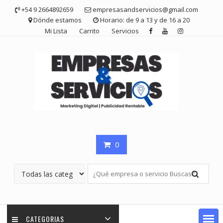
Saltar
+54 9 2664892659
empresasandservicios@gmail.com
contenido
Dónde estamos
Horario: de 9 a 13 y de 16 a 20
Mi Lista
Carrito
Servicios
0
CATEGORIAS