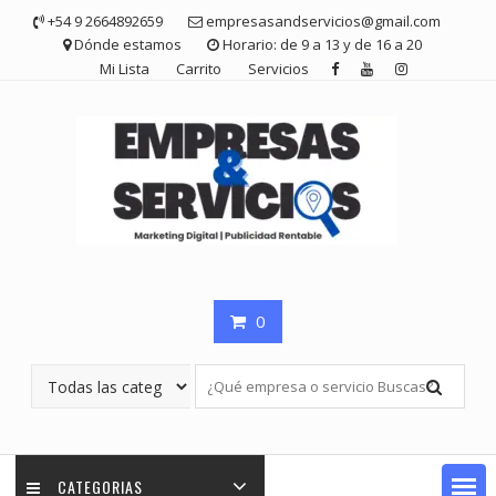
Saltar
+54 9 2664892659
empresasandservicios@gmail.com
contenido
Dónde estamos
Horario: de 9 a 13 y de 16 a 20
Mi Lista
Carrito
Servicios
0
CATEGORIAS