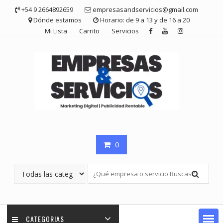
Saltar
+54 9 2664892659
empresasandservicios@gmail.com
contenido
Dónde estamos
Horario: de 9 a 13 y de 16 a 20
Mi Lista
Carrito
Servicios
0
CATEGORIAS