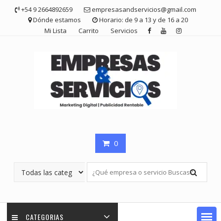
Saltar
+54 9 2664892659
empresasandservicios@gmail.com
contenido
Dónde estamos
Horario: de 9 a 13 y de 16 a 20
Mi Lista
Carrito
Servicios
0
CATEGORIAS