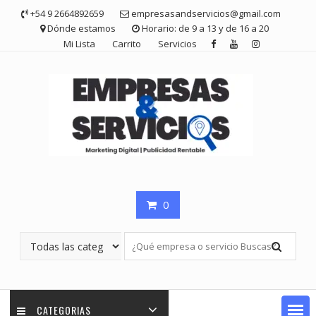
Saltar
+54 9 2664892659
empresasandservicios@gmail.com
contenido
Dónde estamos
Horario: de 9 a 13 y de 16 a 20
Mi Lista
Carrito
Servicios
0
CATEGORIAS