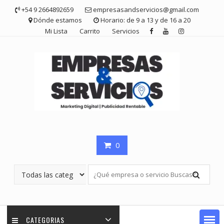
Saltar
+54 9 2664892659
empresasandservicios@gmail.com
contenido
Dónde estamos
Horario: de 9 a 13 y de 16 a 20
Mi Lista
Carrito
Servicios
0
CATEGORIAS