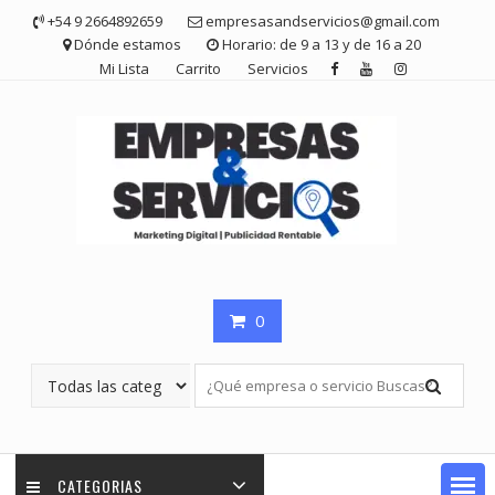
Saltar
+54 9 2664892659
empresasandservicios@gmail.com
contenido
Dónde estamos
Horario: de 9 a 13 y de 16 a 20
Mi Lista
Carrito
Servicios
0
CATEGORIAS