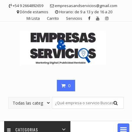
Saltar
+54 9 2664892659
empresasandservicios@gmail.com
contenido
Dónde estamos
Horario: de 9 a 13 y de 16 a 20
Mi Lista
Carrito
Servicios
0
CATEGORIAS