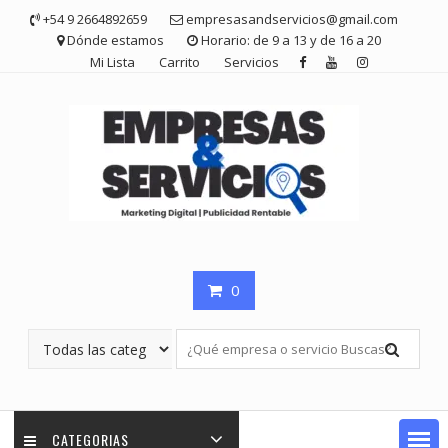
Saltar
+54 9 2664892659
empresasandservicios@gmail.com
contenido
Dónde estamos
Horario: de 9 a 13 y de 16 a 20
Mi Lista
Carrito
Servicios
0
CATEGORIAS