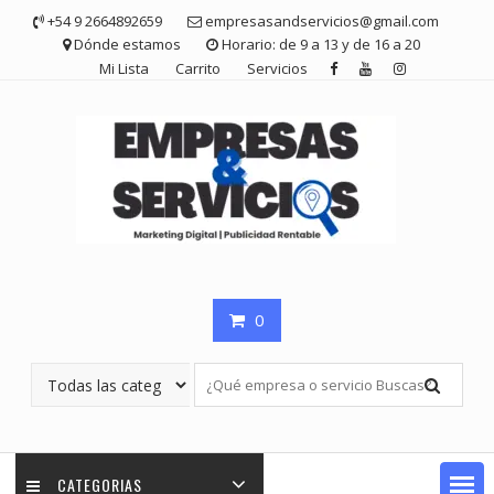
Saltar
+54 9 2664892659
empresasandservicios@gmail.com
contenido
Dónde estamos
Horario: de 9 a 13 y de 16 a 20
Mi Lista
Carrito
Servicios
0
CATEGORIAS