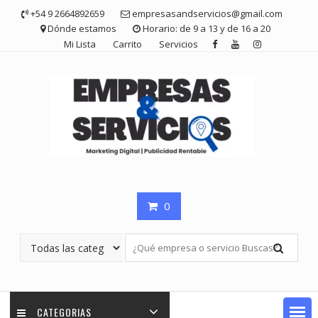
Saltar
+54 9 2664892659
empresasandservicios@gmail.com
contenido
Dónde estamos
Horario: de 9 a 13 y de 16 a 20
Mi Lista
Carrito
Servicios
0
CATEGORIAS