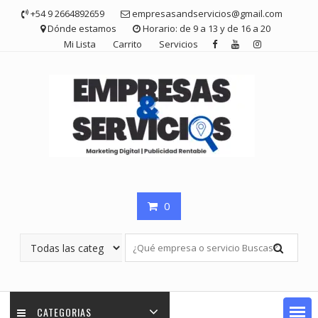
Saltar
+54 9 2664892659
empresasandservicios@gmail.com
contenido
Dónde estamos
Horario: de 9 a 13 y de 16 a 20
Mi Lista
Carrito
Servicios
0
CATEGORIAS