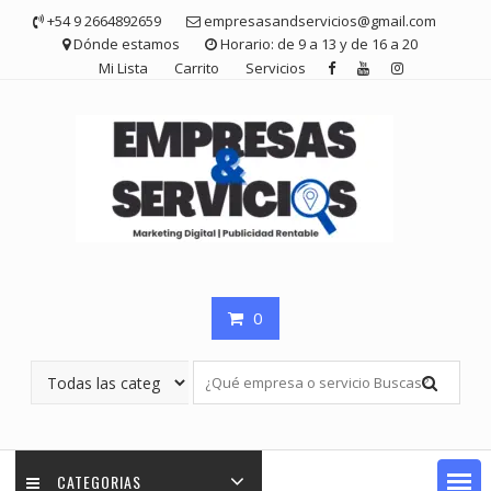
Saltar
+54 9 2664892659
empresasandservicios@gmail.com
contenido
Dónde estamos
Horario: de 9 a 13 y de 16 a 20
Mi Lista
Carrito
Servicios
0
CATEGORIAS