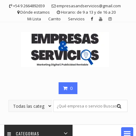
Saltar
+54 9 2664892659
empresasandservicios@gmail.com
contenido
Dónde estamos
Horario: de 9 a 13 y de 16 a 20
Mi Lista
Carrito
Servicios
0
CATEGORIAS