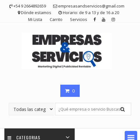
Saltar
+54 9 2664892659
empresasandservicios@gmail.com
contenido
Dónde estamos
Horario: de 9 a 13 y de 16 a 20
Mi Lista
Carrito
Servicios
0
CATEGORIAS