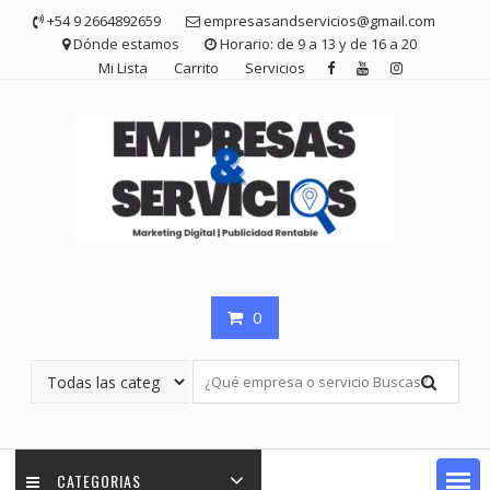
Saltar
+54 9 2664892659
empresasandservicios@gmail.com
contenido
Dónde estamos
Horario: de 9 a 13 y de 16 a 20
Mi Lista
Carrito
Servicios
0
CATEGORIAS