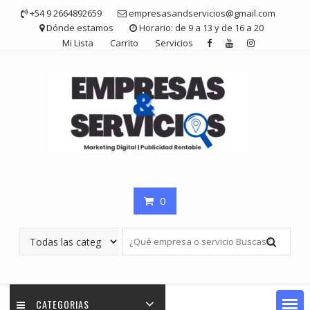
Saltar
+54 9 2664892659
empresasandservicios@gmail.com
contenido
Dónde estamos
Horario: de 9 a 13 y de 16 a 20
Mi Lista
Carrito
Servicios
0
CATEGORIAS